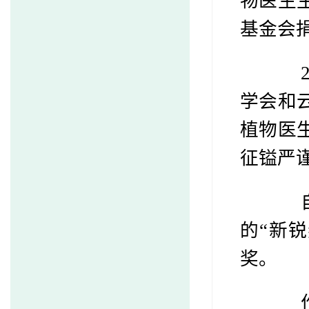
物医生
基金会捐
20
学会和
植物医
征镒严
自第
的“新
奖。
作为